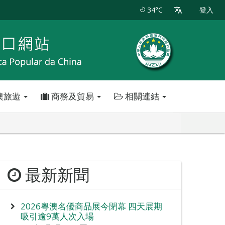
34°C
登入
澳旅遊
商務及貿易
相關連結
最新新聞
2026粵澳名優商品展今閉幕 四天展期
吸引逾9萬人次入場