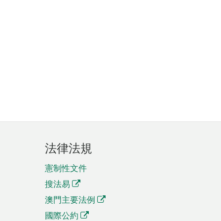
法律法規
憲制性文件
搜法易
澳門主要法例
國際公約