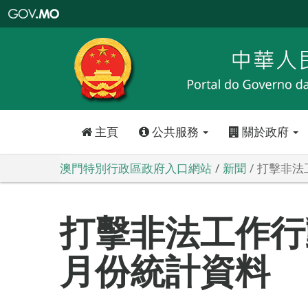
澳
門
特
別
行
政
區
政
府
入
口
網
站
主頁
公共服務
關於政府
澳門特別行政區政府入口網站
新聞
打擊非法
打擊非法工作行動
月份統計資料