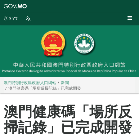
澳
門
特
35°C
別
行
政
區
政
府
入
口
網
站
澳門特別行政區政府入口網站
新聞
澳門健康碼「場所反掃記錄」已完成開發
澳門健康碼「場所反
掃記錄」已完成開發