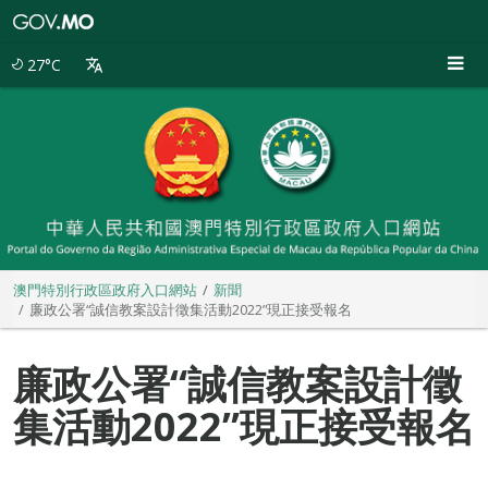
澳
門
特
27°C
別
行
政
區
政
府
入
口
網
站
澳門特別行政區政府入口網站
新聞
廉政公署“誠信教案設計徵集活動2022”現正接受報名
廉政公署“誠信教案設計徵
集活動2022”現正接受報名