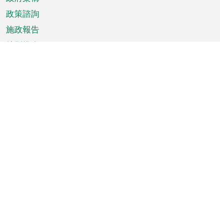
政策諮詢
施政報告
特別推介
澳門資訊
天氣
交通
公眾假期
文娛康體
城市資訊
澳門便覽
統計數字
公佈告示