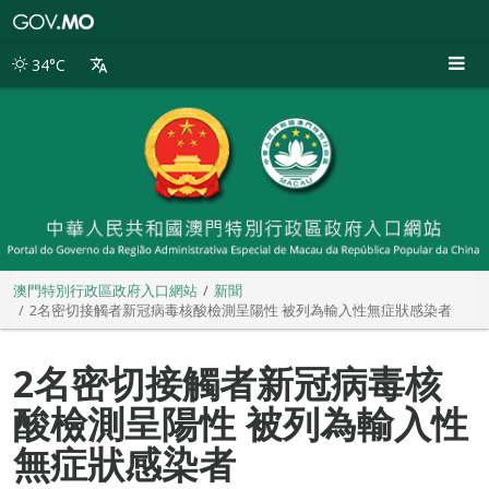
澳
門
特
34°C
別
行
政
區
政
府
入
口
網
站
澳門特別行政區政府入口網站
新聞
2名密切接觸者新冠病毒核酸檢測呈陽性 被列為輸入性無症狀感染者
2名密切接觸者新冠病毒核
酸檢測呈陽性 被列為輸入性
無症狀感染者