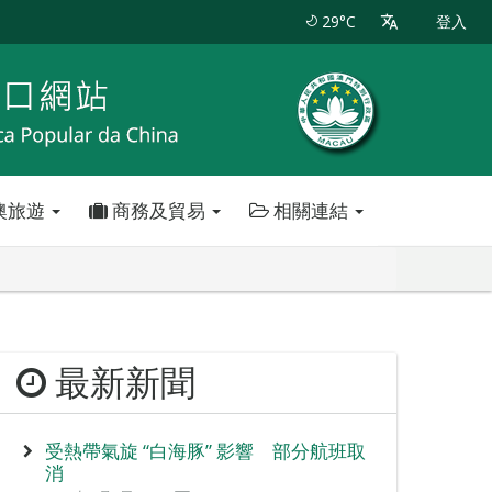
29°C
登入
澳旅遊
商務及貿易
相關連結
最新新聞
受熱帶氣旋 “白海豚” 影響 部分航班取
消