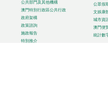
公共部門及其他機構
公眾假
澳門特別行政區公共行政
文娛康
政府架構
城市資
政策諮詢
澳門便
施政報告
統計數
特別推介
來澳旅遊
商務
計劃行程
貿易投
觀光
澳門經
娛樂消閒
中小企
購物
市場資
節日盛事
知識產