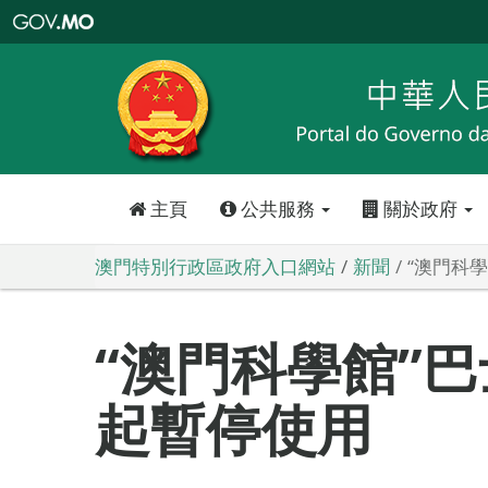
澳
門
特
別
行
政
區
政
府
入
口
網
站
主頁
公共服務
關於政府
澳門特別行政區政府入口網站
新聞
“澳門科
“澳門科學館”巴
起暫停使用