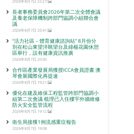
2026年8月7日 22:27
長者事務委員會2026年第二次全體會議
及養老保障機制跨部門協調小組聯合會
議
2026年8月7日 20:41
“活力社區 – 體育健康諮詢站” 8月份分
別在松山東望洋眺望台及綠楊花園休憩
區舉行，設有健康資訊推廣
2026年8月7日 20:00
合作區產業發展局獲授ICCA會員證書 澳
琴會展國際化再提速
2026年8月7日 19:21
優化在建及維保工程監管跨部門協調小
組第二次會議 梳理已入住樓宇外牆維修
防火安全監管流程
2026年8月7日 19:12
衛生局接獲1例流感重症報告
2026年8月7日 19:08