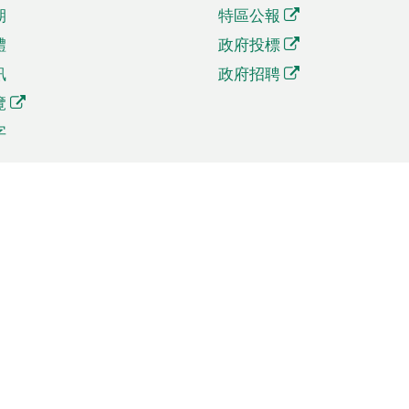
期
特區公報
體
政府投標
訊
政府招聘
覽
字
及貿易
相關連結
資
手機應用程式目錄
貿會展
社交媒體目錄
商機和服務
專題網站目錄
訊
RSS訂閱目錄
權
表格下載