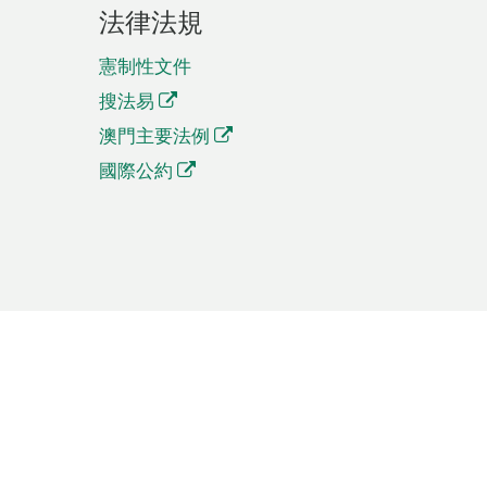
法律法規
憲制性文件
搜法易
澳門主要法例
國際公約