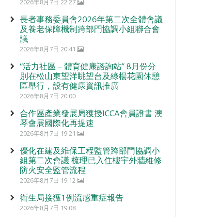
2026年8月7日 22:27
長者事務委員會2026年第二次全體會議
及養老保障機制跨部門協調小組聯合會
議
2026年8月7日 20:41
“活力社區 – 體育健康諮詢站” 8月份分
別在松山東望洋眺望台及綠楊花園休憩
區舉行，設有健康資訊推廣
2026年8月7日 20:00
合作區產業發展局獲授ICCA會員證書 澳
琴會展國際化再提速
2026年8月7日 19:21
優化在建及維保工程監管跨部門協調小
組第二次會議 梳理已入住樓宇外牆維修
防火安全監管流程
2026年8月7日 19:12
衛生局接獲1例流感重症報告
2026年8月7日 19:08