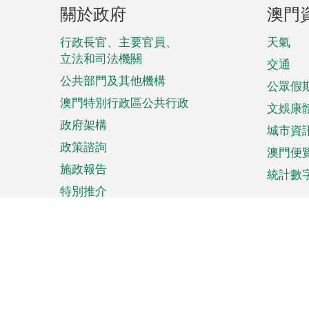
頁
關於政府
澳門
腳
菜
行政長官、主要官員、
天氣
立法和司法機關
單
交通
公共部門及其他機構
公眾假
澳門特別行政區公共行政
文娛康
政府架構
城市資
政策諮詢
澳門便
施政報告
統計數
特別推介
來澳旅遊
商務
計劃行程
貿易投
觀光
澳門經
娛樂消閒
中小企