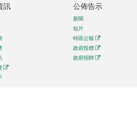
資訊
公佈告示
新聞
短片
期
特區公報
體
政府投標
訊
政府招聘
覽
字
及貿易
相關連結
資
手機應用程式目錄
貿會展
社交媒體目錄
商機和服務
專題網站目錄