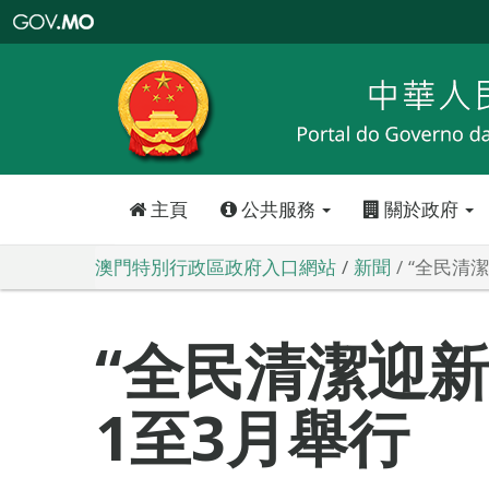
澳
門
特
別
行
政
區
政
府
入
口
網
站
主頁
公共服務
關於政府
澳門特別行政區政府入口網站
新聞
“全民清
“全民清潔迎新
1至3月舉行