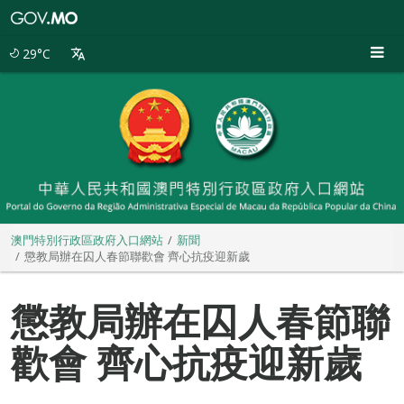
澳
門
特
29°C
別
行
政
區
政
府
入
口
網
站
澳門特別行政區政府入口網站
新聞
懲教局辦在囚人春節聯歡會 齊心抗疫迎新歲
懲教局辦在囚人春節聯
歡會 齊心抗疫迎新歲