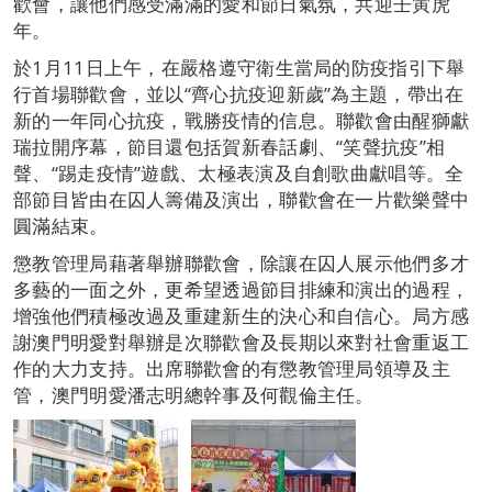
歡會，讓他們感受滿滿的愛和節日氣氛，共迎壬寅虎
年。
於1月11日上午，在嚴格遵守衛生當局的防疫指引下舉
行首場聯歡會，並以“齊心抗疫迎新歲”為主題，帶出在
新的一年同心抗疫，戰勝疫情的信息。聯歡會由醒獅獻
瑞拉開序幕，節目還包括賀新春話劇、“笑聲抗疫”相
聲、“踢走疫情”遊戲、太極表演及自創歌曲獻唱等。全
部節目皆由在囚人籌備及演出，聯歡會在一片歡樂聲中
圓滿結束。
懲教管理局藉著舉辦聯歡會，除讓在囚人展示他們多才
多藝的一面之外，更希望透過節目排練和演出的過程，
增強他們積極改過及重建新生的決心和自信心。局方感
謝澳門明愛對舉辦是次聯歡會及長期以來對社會重返工
作的大力支持。出席聯歡會的有懲教管理局領導及主
管，澳門明愛潘志明總幹事及何觀倫主任。