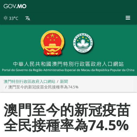
澳
門
特
33°C
別
行
政
區
政
府
入
口
網
站
澳門特別行政區政府入口網站
新聞
澳門至今的新冠疫苗全民接種率為74.5%
澳門至今的新冠疫苗
全民接種率為74.5%