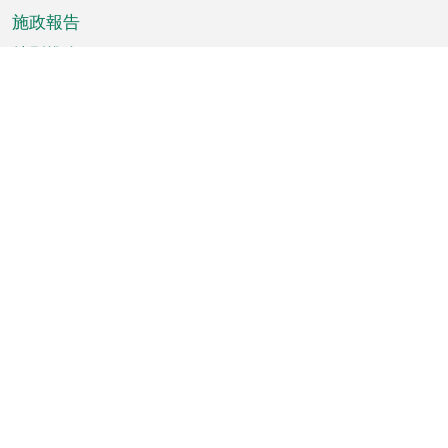
施政報告
特別推介
澳門資訊
天氣
交通
公眾假期
文娛康體
城市資訊
澳門便覽
統計數字
公佈告示
新聞