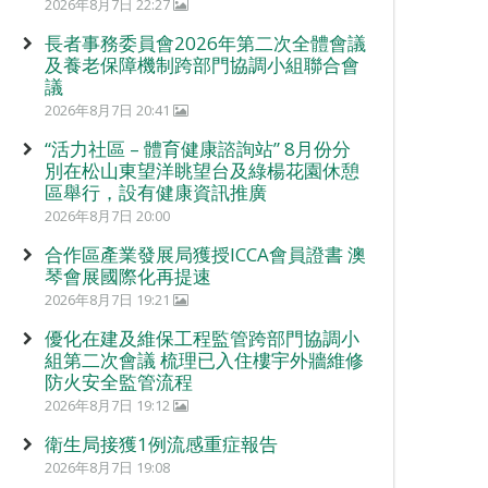
2026年8月7日 22:27
長者事務委員會2026年第二次全體會議
及養老保障機制跨部門協調小組聯合會
議
2026年8月7日 20:41
“活力社區 – 體育健康諮詢站” 8月份分
別在松山東望洋眺望台及綠楊花園休憩
區舉行，設有健康資訊推廣
2026年8月7日 20:00
合作區產業發展局獲授ICCA會員證書 澳
琴會展國際化再提速
2026年8月7日 19:21
優化在建及維保工程監管跨部門協調小
組第二次會議 梳理已入住樓宇外牆維修
防火安全監管流程
2026年8月7日 19:12
衛生局接獲1例流感重症報告
2026年8月7日 19:08