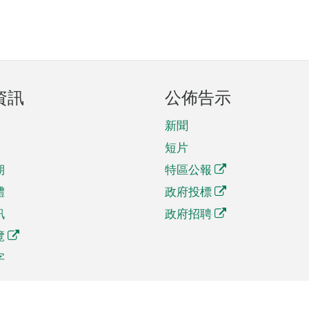
資訊
公佈告示
新聞
短片
期
特區公報
體
政府投標
訊
政府招聘
覽
字