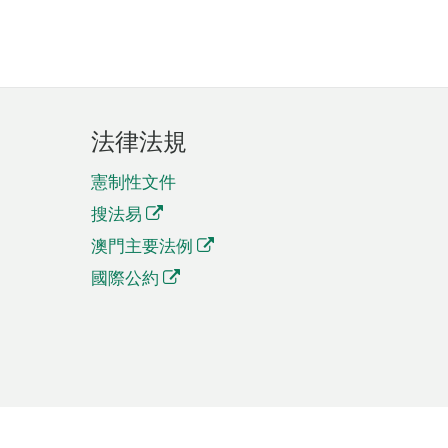
法律法規
憲制性文件
搜法易
澳門主要法例
國際公約