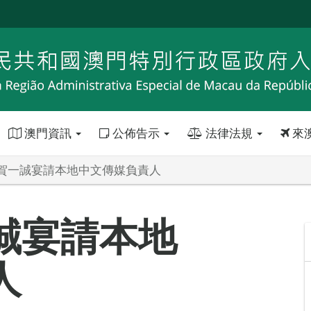
澳門資訊
公佈告示
法律法規
來
賀一誠宴請本地中文傳媒負責人
誠宴請本地
人