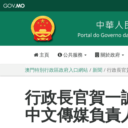
澳
門
特
別
行
政
區
政
府
入
口
網
站
主頁
公共服務
關於政府
澳門特別行政區政府入口網站
新聞
行政長官
行政長官賀一
中文傳媒負責