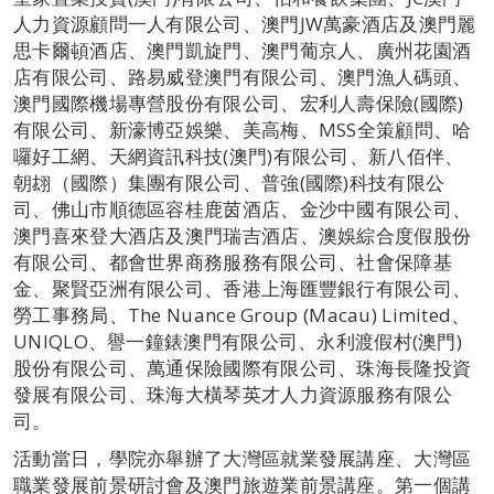
人力資源顧問一人有限公司、澳門JW萬豪酒店及澳門麗
思卡爾頓酒店、澳門凱旋門、澳門葡京人、廣州花園酒
店有限公司、路易威登澳門有限公司、澳門漁人碼頭、
澳門國際機場專營股份有限公司、宏利人壽保險(國際)
有限公司、新濠博亞娛樂、美高梅、MSS全策顧問、哈
囉好工網、天網資訊科技(澳門)有限公司、新八佰伴、
朝翃（國際）集團有限公司、普強(國際)科技有限公
司、佛山市順德區容桂鹿茵酒店、金沙中國有限公司、
澳門喜來登大酒店及澳門瑞吉酒店、澳娛綜合度假股份
有限公司、都會世界商務服務有限公司、社會保障基
金、聚賢亞洲有限公司、香港上海匯豐銀行有限公司、
勞工事務局、The Nuance Group (Macau) Limited、
UNIQLO、譽一鐘錶澳門有限公司、永利渡假村(澳門)
股份有限公司、萬通保險國際有限公司、珠海長隆投資
發展有限公司、珠海大橫琴英才人力資源服務有限公
司。
活動當日，學院亦舉辦了大灣區就業發展講座、大灣區
職業發展前景研討會及澳門旅遊業前景講座。第一個講