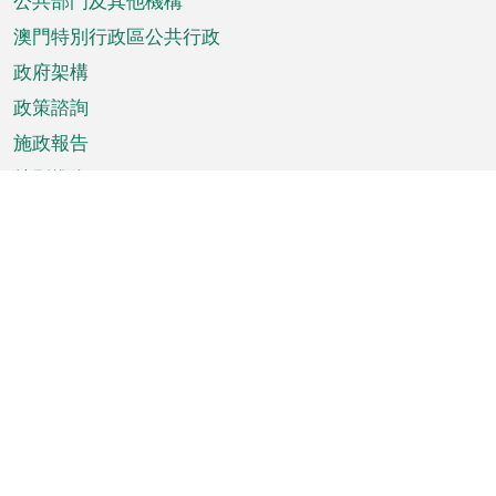
單
公共部門及其他機構
澳門特別行政區公共行政
政府架構
政策諮詢
施政報告
特別推介
澳門資訊
天氣
交通
公眾假期
文娛康體
城市資訊
澳門便覽
統計數字