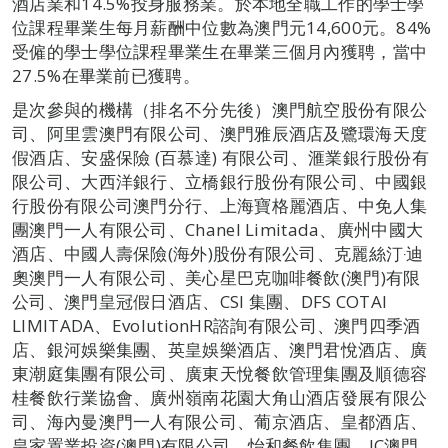
酒店業和14.5%投身服務業。於本地全職工作的學士學
位課程畢業生每月薪酬中位數為澳門元14,600元。84%
受僱的學士學位課程畢業生在畢業三個月內獲聘，當中
27.5%在畢業前已獲聘。
是次參與的機構（排名不分先後）澳門航空股份有限公
司、阿里雲澳門有限公司、澳門雅辰酒店及鷺環海天度
假酒店、安盛保險 (百慕達) 有限公司、滙業銀行股份有
限公司、大西洋銀行、立橋銀行股份有限公司、中國銀
行股份有限公司澳門分行、上海寶格麗酒店、中免人集
團澳門一人有限公司、Chanel Limitada、廣州中國大
酒店、中國人壽保險(海外)股份有限公司、克麗絲汀‧迪
奧澳門一人有限公司、美心星巴克咖啡餐飲(澳門)有限
公司、澳門皇冠假日酒店、CSI 集團、DFS COTAI
LIMITADA、EvolutionHR諮詢有限公司、澳門四季酒
店、銀河娛樂集團、英皇娛樂酒店、澳門君悅酒店、廣
東潮庭集團有限公司、廣東天悅餐飲管理集團及順德容
桂餐飲行業協會、廣州嶺南花園大角山酒店發展有限公
司、海內曼澳門一人有限公司、葡京酒店、皇都酒店、
皇家置業投資(澳門)有限公司、怡和餐飲集團、JC澳門