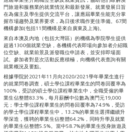
門旅遊和服務業的就業情況和最新發展。就業發展日旨
在為僱主及學生提供交流平台，讓應屆畢業生能充分掌
握市場趨勢及業界要求，為日後求職作更佳準備。67間
機構參加(包括11間機構是來自廣東及上海)。
來自本澳及內地（包括大灣區）的機構為學院學生提供
超過1300個就業空缺，各機構代表即場向參加者介紹職
位空缺、就業前景及派發職位申請表，並安排即場面
試。參加者對是次活動反應積極，向機構代表查詢有關
就業概況及要點。
根據學院於2021年11月向2020/2021學年畢業生進行
的就業問卷調查，碩士學位課程畢業生的問卷回覆率為
100%，受訪的碩士學位課程畢業生中，全職受僱的畢
業生佔整體83.3%，每月薪酬中位數為澳門元19,000
元；學士學位課程畢業生的問卷回覆率為74.9%，受訪
的學士學位課程畢業生中，13.2%的畢業生選擇繼續升
學深造，獲聘的畢業生佔整體64.2%，同時升學及就業
的畢業生佔整體5.5%。當中58.7%的畢業生投身旅遊及