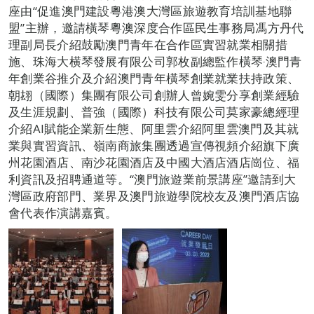
座由“促進澳門建設粵港澳大灣區旅遊教育培訓基地聯
盟”主辦，邀請橫琴粵澳深度合作區民生事務局馮方丹代
理副局長介紹鼓勵澳門青年在合作區實習就業相關措
施、珠海大横琴發展有限公司郭枚副總監作橫琴‧澳門青
年創業谷推介及介紹澳門青年橫琴創業就業扶持政策、
朝翃（國際）集團有限公司創辦人曾婉雯分享創業經驗
及生涯規劃、普強（國際）科技有限公司莫家豪總經理
介紹AI賦能企業新生態、阿里雲介紹阿里雲澳門及其就
業與實習資訊、嶺南商旅集團透過宣傳視頻介紹旗下廣
州花園酒店、南沙花園酒店及中國大酒店酒店崗位、福
利資訊及招聘通道等。“澳門旅遊業前景講座”邀請到大
灣區政府部門、業界及澳門旅遊學院校友及澳門酒店協
會代表作演講嘉賓。