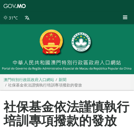
澳
門
特
31°C
別
行
政
區
政
府
入
口
網
站
澳門特別行政區政府入口網站
新聞
社保基金依法謹慎執行培訓專項撥款的發放
社保基金依法謹慎執行
培訓專項撥款的發放