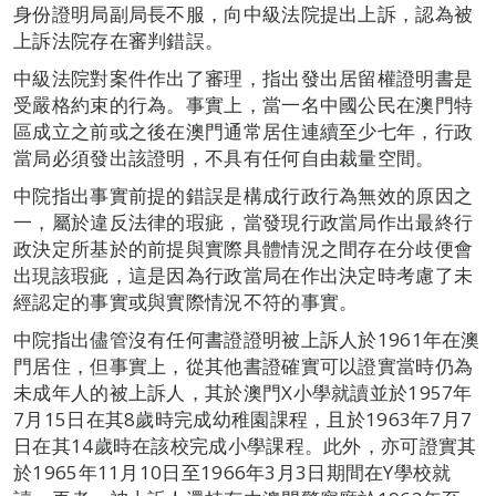
身份證明局副局長不服，向中級法院提出上訴，認為被
上訴法院存在審判錯誤。
中級法院對案件作出了審理，指出發出居留權證明書是
受嚴格約束的行為。事實上，當一名中國公民在澳門特
區成立之前或之後在澳門通常居住連續至少七年，行政
當局必須發出該證明，不具有任何自由裁量空間。
中院指出事實前提的錯誤是構成行政行為無效的原因之
一，屬於違反法律的瑕疵，當發現行政當局作出最終行
政決定所基於的前提與實際具體情況之間存在分歧便會
出現該瑕疵，這是因為行政當局在作出決定時考慮了未
經認定的事實或與實際情況不符的事實。
中院指出儘管沒有任何書證證明被上訴人於1961年在澳
門居住，但事實上，從其他書證確實可以證實當時仍為
未成年人的被上訴人，其於澳門X小學就讀並於1957年
7月15日在其8歲時完成幼稚園課程，且於1963年7月7
日在其14歲時在該校完成小學課程。此外，亦可證實其
於1965年11月10日至1966年3月3日期間在Y學校就