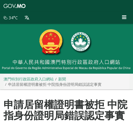
澳
門
特
34°C
別
行
政
區
政
府
入
口
網
站
澳門特別行政區政府入口網站
新聞
申請居留權證明書被拒 中院指身份證明局錯誤認定事實
申請居留權證明書被拒 中院
指身份證明局錯誤認定事實