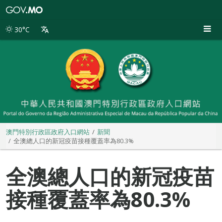
澳
門
特
30°C
別
行
政
區
政
府
入
口
網
站
澳門特別行政區政府入口網站
新聞
全澳總人口的新冠疫苗接種覆蓋率為80.3%
全澳總人口的新冠疫苗
接種覆蓋率為80.3%