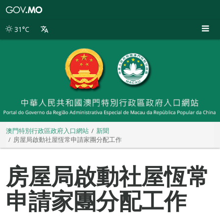
澳
門
特
31°C
別
行
政
區
政
府
入
口
網
站
澳門特別行政區政府入口網站
新聞
房屋局啟動社屋恆常申請家團分配工作
房屋局啟動社屋恆常
申請家團分配工作