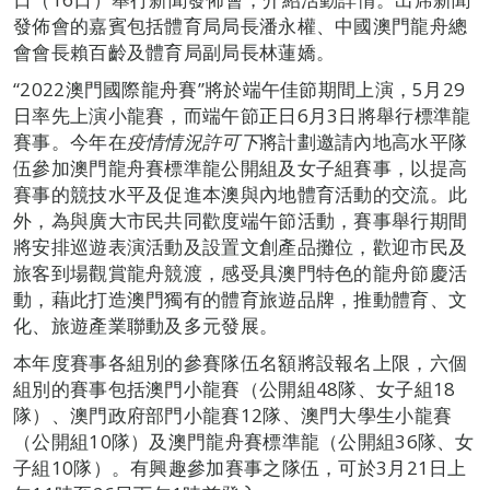
發佈會的嘉賓包括體育局局長潘永權、中國澳門龍舟總
會會長賴百齡及體育局副局長林蓮嬌。
“2022澳門國際龍舟賽”將於端午佳節期間上演，5月29
日率先上演小龍賽，而端午節正日6月3日將舉行標準龍
賽事。今年在
疫情情況許可下
將計劃邀請內地高水平隊
伍參加澳門龍舟賽標準龍公開組及女子組賽事，以提高
賽事的競技水平及促進本澳與內地體育活動的交流。此
外，為與廣大市民共同歡度端午節活動，賽事舉行期間
將安排巡遊表演活動及設置文創產品攤位，歡迎市民及
旅客到場觀賞龍舟競渡，感受具澳門特色的龍舟節慶活
動，藉此打造澳門獨有的體育旅遊品牌，推動體育、文
化、旅遊產業聯動及多元發展。
本年度賽事各組別的參賽隊伍名額將設報名上限，六個
組別的賽事包括澳門小龍賽（公開組48隊、女子組18
隊）、澳門政府部門小龍賽12隊、澳門大學生小龍賽
（公開組10隊）及澳門龍舟賽標準龍（公開組36隊、女
子組10隊）。有興趣參加賽事之隊伍，可於3月21日上