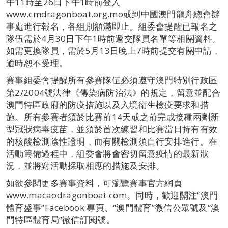
午11時至26日下午1時前登入
www.cmdragonboat.org.mo或到中國澳門龍舟總會辦
事處進行報名，各組別額滿即止。組委會提醒已報名之
隊伍需於4月30日下午1時前遞交隊員名單等相關資料。
如需更換隊員，需於5月13日晚上7時前提交有關申請，
逾時恕不受理。
賽事組委會提醒所有參賽隊伍必須遵守澳門特別行政區
第2/2004號法律《傳染病防治法》的規定，留意並配合
澳門特區政府的防疫措施以及入境衛生檢疫要求和措
施。所有參賽者須於比賽前14天或之前完成接種兩劑新
型冠狀病毒疫苗，並須於首次練習和比賽當日持有有效
的核酸檢測陰性證明，而有關檢測須自行安排進行。在
活動籌備過程中，組委會將會密切留意疫情的最新狀
況，並將對活動採取相應的措施及安排。
如欲參閱更多賽事資料，可瀏覽賽事官方網頁
www.macaodragonboat.com。同時，歡迎關注“澳門
體育盛事”Facebook 專頁、“澳門體育”微信公眾號及“澳
門特區體育局”微信訂閱號。