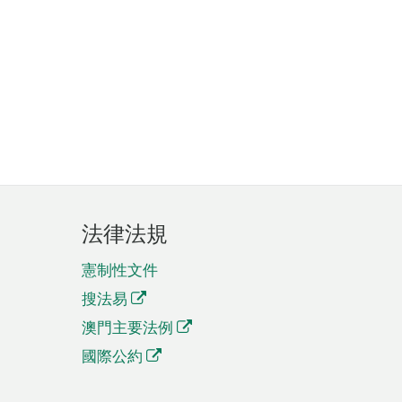
法律法規
憲制性文件
搜法易
澳門主要法例
國際公約