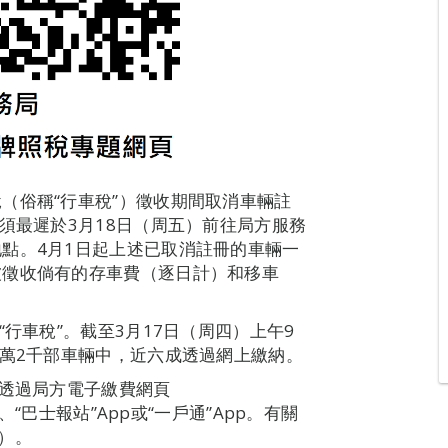
（俗稱“行車稅”）徵收期間取消車輛註
須最遲於3月18日（周五）前往局方服務
點。4月1日起上述已取消註冊的車輛一
被徵收倘有的存車費（逐日計）和移車
行車稅”。截至3月17日（周四）上午9
7萬2千部車輛中，近六成透過網上繳納。
括透過局方電子繳費網頁
站”App、“巴士報站”App或“一戶通”App。有關
e）。