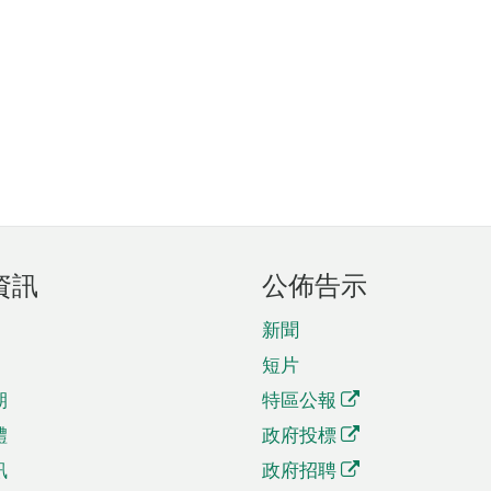
資訊
公佈告示
新聞
短片
期
特區公報
體
政府投標
訊
政府招聘