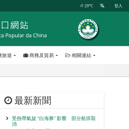
29°C
登入
澳旅遊
商務及貿易
相關連結
最新新聞
受熱帶氣旋 “白海豚” 影響 部分航班取
消