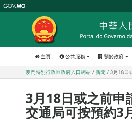
澳
門
特
別
行
政
區
政
府
入
口
網
站
主頁
公共服務
關於政府
澳門特別行政區政府入口網站
新聞
3月18
3月18日或之前
交通局可按預約3