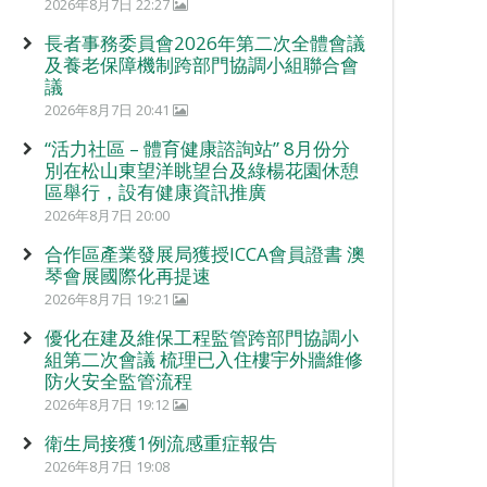
2026年8月7日 22:27
長者事務委員會2026年第二次全體會議
及養老保障機制跨部門協調小組聯合會
議
2026年8月7日 20:41
“活力社區 – 體育健康諮詢站” 8月份分
別在松山東望洋眺望台及綠楊花園休憩
區舉行，設有健康資訊推廣
2026年8月7日 20:00
合作區產業發展局獲授ICCA會員證書 澳
琴會展國際化再提速
2026年8月7日 19:21
優化在建及維保工程監管跨部門協調小
組第二次會議 梳理已入住樓宇外牆維修
防火安全監管流程
2026年8月7日 19:12
衛生局接獲1例流感重症報告
2026年8月7日 19:08