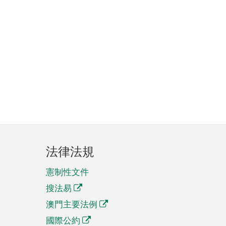
法律法規
憲制性文件
搜法易
澳門主要法例
國際公約