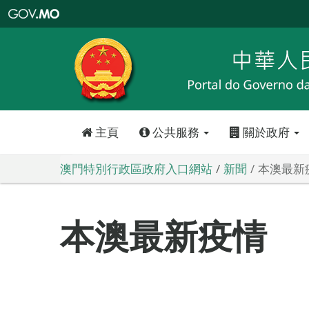
澳
門
特
別
行
政
區
政
府
入
口
網
站
主頁
公共服務
關於政府
澳門特別行政區政府入口網站
新聞
本澳最新
本澳最新疫情