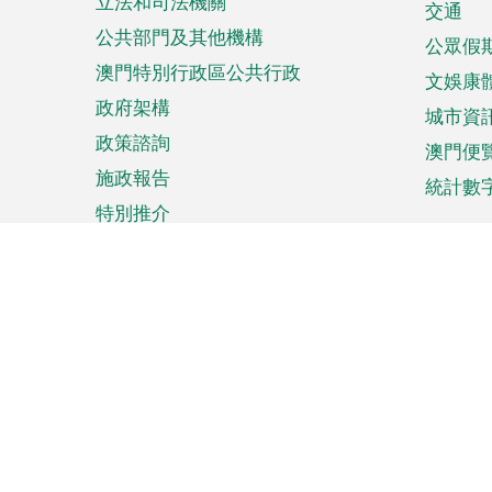
立法和司法機關
單
交通
公共部門及其他機構
公眾假
澳門特別行政區公共行政
文娛康
政府架構
城市資
政策諮詢
澳門便
施政報告
統計數
特別推介
來澳旅遊
商務
計劃行程
貿易投
觀光
澳門經
娛樂消閒
中小企
購物
市場資
節日盛事
知識產