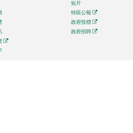
短片
期
特區公報
體
政府投標
訊
政府招聘
覽
字
及貿易
相關連結
資
手機應用程式目錄
貿會展
社交媒體目錄
商機和服務
專題網站目錄
訊
RSS訂閱目錄
權
表格下載