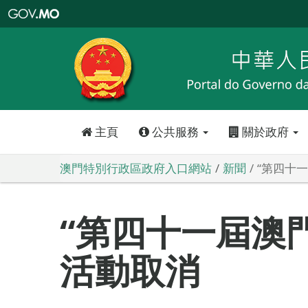
澳
門
特
別
行
政
區
政
府
入
口
網
站
主頁
公共服務
關於政府
澳門特別行政區政府入口網站
新聞
“第四十
“第四十一屆澳
活動取消