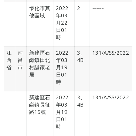
懷化市其
2022
2
------
他區域
年03
月22
日01
時
江
南
新建區石
2022
3、
131/A/SS/2022
西
昌
崗鎮田北
年03
4B
省
市
村諶家老
月19
居
日01
時
新建區石
2022
3、
131/A/SS/2022
崗鎮長征
年03
4B
路15號
月19
日01
時