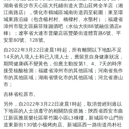
湖南省長沙市天心區大托鋪街道火雲山莊烤全羊店（湘
江南路店），懷化市鶴城區城南街道四至範圍：東至環
城東路沿線（包含楊村村、橋樑村、水壟村）；福建省
漳州市龍文區蘇菲辣蹦酒吧（水仙大街88號融信酒店e
棟）；遼寧省大連市普蘭店區豐榮街道體育路6號、平
安里80號、128號。
自2022年3月22日凌晨1時起，所有離開以下地點不足
14天的入境人士和已入境人士，應留意自身健康狀况，
期間健康碼不變黃色，但應主動按第1、4、7天的時序
接受核酸檢測：福建省漳州市的其他區域；河南省焦作
市的其他區域；湖南省懷化市的其他區域；河北省唐山
市；
吉林省松原市。
另外，自2022年3月22日凌晨1時起，取消曾經到過以
下地區的人士須遵守的相關防疫措施：陝西省西安市曲
江新區雅居樂社區翠竹園小區L3棟樓，新城區中山門街
道東新街130號小楊烤肉店、新城區西一路街道尚朴社