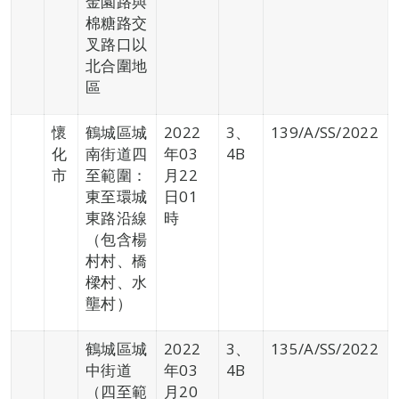
金園路與
棉糖路交
叉路口以
北合圍地
區
懷
鶴城區城
2022
3、
139/A/SS/2022
化
南街道四
年03
4B
市
至範圍：
月22
東至環城
日01
東路沿線
時
（包含楊
村村、橋
樑村、水
壟村）
鶴城區城
2022
3、
135/A/SS/2022
中街道
年03
4B
（四至範
月20