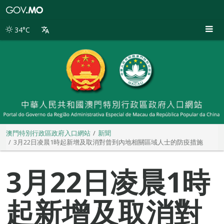
澳
門
特
34°C
別
行
政
區
政
府
入
口
網
站
澳門特別行政區政府入口網站
新聞
3月22日凌晨1時起新增及取消對曾到內地相關區域人士的防疫措施
3月22日凌晨1時
起新增及取消對