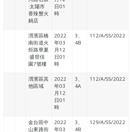
·太陽市
日01
香辣蟹火
時
鍋店
渭濱區橋
2022
3、
112/A/SS/2022
南街道火
年03
4B
炬路華夏
月12
·盛世佳
日01
園7號樓
時
渭濱區其
2022
3、
112/A/SS/2022
他區域
年03
4A
月12
日01
時
金台區中
2022
3、
129/A/SS/2022
山東路街
年03
4B