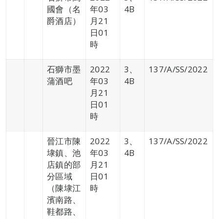
國會（名
年03
4B
爵酒店）
月21
日01
時
石獅市墨
2022
3、
137/A/SS/2022
蒲酒吧
年03
4B
月21
日01
時
晉江市陳
2022
3、
137/A/SS/2022
埭鎮、池
年03
4B
店鎮的部
月21
分區域
日01
（陳埭江
時
濱南路、
鞋都路、