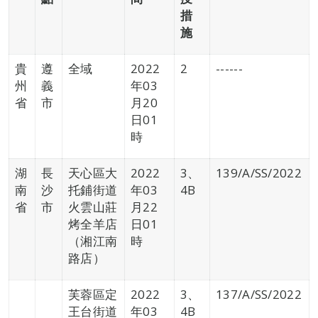
措
施
貴
遵
全域
2022
2
------
州
義
年03
省
市
月20
日01
時
湖
長
天心區大
2022
3、
139/A/SS/2022
南
沙
托鋪街道
年03
4B
省
市
火雲山莊
月22
烤全羊店
日01
（湘江南
時
路店）
芙蓉區定
2022
3、
137/A/SS/2022
王台街道
年03
4B