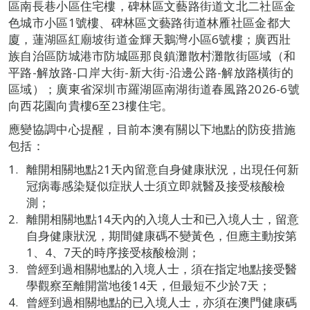
區南長巷小區住宅樓，碑林區文藝路街道文北二社區金
色城市小區1號樓、碑林區文藝路街道林雁社區金都大
廈，蓮湖區紅廟坡街道金輝天鵝灣小區6號樓；廣西壯
族自治區防城港市防城區那良鎮灘散村灘散街區域（和
平路-解放路-口岸大街-新大街-沿邊公路-解放路橫街的
區域）；廣東省深圳市羅湖區南湖街道春風路2026-6號
向西花園向貴樓6至23樓住宅。
應變協調中心提醒，目前本澳有關以下地點的防疫措施
包括：
離開相關地點21天內留意自身健康狀況，出現任何新
冠病毒感染疑似症狀人士須立即就醫及接受核酸檢
測；
離開相關地點14天內的入境人士和已入境人士，留意
自身健康狀況，期間健康碼不變黃色，但應主動按第
1、4、7天的時序接受核酸檢測；
曾經到過相關地點的入境人士，須在指定地點接受醫
學觀察至離開當地後14天，但最短不少於7天；
曾經到過相關地點的已入境人士，亦須在澳門健康碼