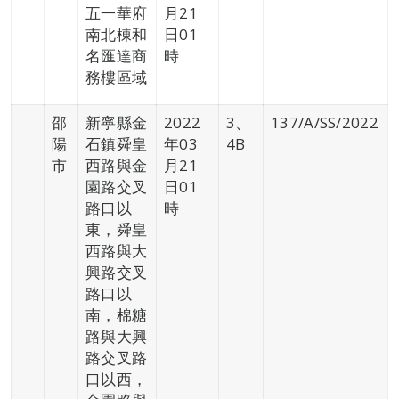
五一華府
月21
南北棟和
日01
名匯達商
時
務樓區域
邵
新寧縣金
2022
3、
137/A/SS/2022
陽
石鎮舜皇
年03
4B
市
西路與金
月21
園路交叉
日01
路口以
時
東，舜皇
西路與大
興路交叉
路口以
南，棉糖
路與大興
路交叉路
口以西，