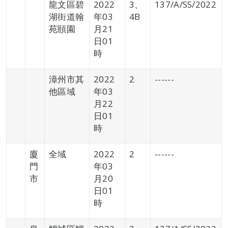
龍文區碧
2022
3、
137/A/SS/2022
湖街道翰
年03
4B
苑頤園
月21
日01
時
漳州市其
2022
2
------
他區域
年03
月22
日01
時
廈
全域
2022
2
------
門
年03
市
月20
日01
時