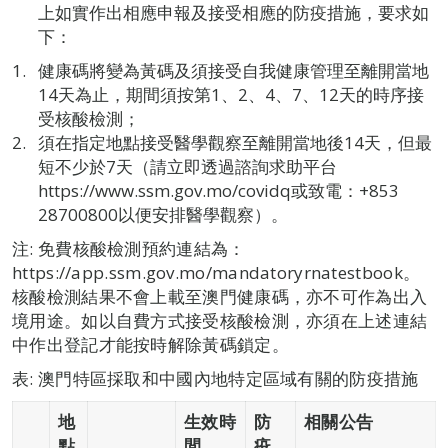
上如實作出相應申報及接受相應的防疫措施，要求如
下：
健康碼將變為黃碼及須接受自我健康管理至離開當地
14天為止，期間須按第1、2、4、7、12天的時序接
受核酸檢測；
須在指定地點接受醫學觀察至離開當地後14天，但最
短不少於7天（請立即透過諮詢求助平台
https://www.ssm.gov.mo/covidq或致電：+853
28700800以便安排醫學觀察）。
注: 免費核酸檢測預約連結為：
https://app.ssm.gov.mo/mandatoryrnatestbook。
核酸檢測結果不會上載至澳門健康碼，亦不可作為出入
境用途。如以自費方式接受核酸檢測，亦須在上述連結
中作出登記才能按時解除黃碼鎖定。
表: 澳門特區採取和中國內地特定區域有關的防疫措施
地
生效時
防
相關公告
點
間
疫