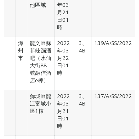
他區域
年03
月21
日01
時
漳
龍文區蘇
2022
3、
139/A/SS/2022
州
菲辣蹦酒
年03
4B
市
吧（水仙
月22
大街88
日01
號融信酒
時
店e棟）
薌城區龍
2022
3、
137/A/SS/2022
江富城小
年03
4B
區1棟
月21
日01
時