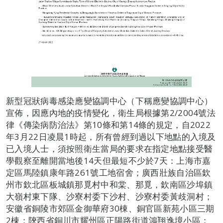
新型冠狀病毒感染應變協調中心（下稱應變協調中心）
宣佈，因應內地的疫情變化，衛生局根據第2/2004號法
律《傳染病防治法》第10條和第14條的規定，自2022
年3月22日凌晨1時起，所有曾經到過以下地點的入境及
已入境人士，須按照衛生當局的要求在指定地點接受醫
學觀察至離開當地後14天但最短不少於7天：上海市嘉
定區馬陸鎮康年路261號工地宿舍；廣西壯族自治區欽
州市欽北區板城鎮那覓村中和棠、那覓，欽南區沙埠鎮
大嶺村東下隊、沙寮村委下沙村、沙寮村委黃歧洞村；
安徽省銅陵市郊區金御華府30棟、銅官區新苑小區三期
2棟；陝西省銅川市耀州區正陽路街道鴻翔逸境小區；