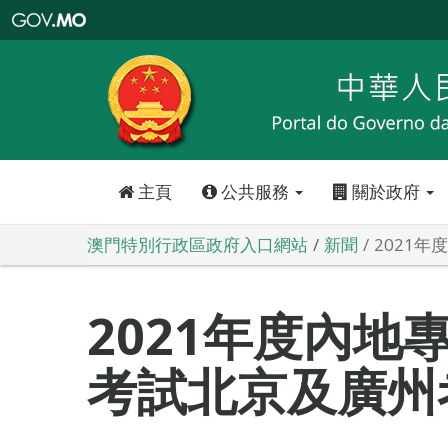
澳
門
特
別
行
政
區
政
府
入
口
網
站
主頁
公共服務
關於政府
澳門特別行政區政府入口網站
新聞
2021
2021年度內地
考試北京及廣州