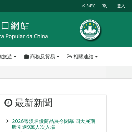
34°C
登入
澳旅遊
商務及貿易
相關連結
最新新聞
2026粵澳名優商品展今閉幕 四天展期
吸引逾9萬人次入場