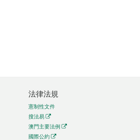
法律法規
憲制性文件
搜法易
澳門主要法例
國際公約