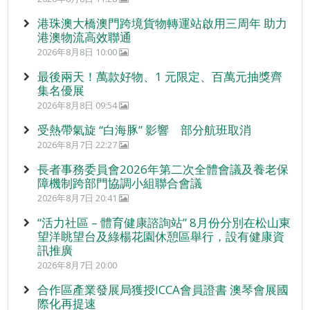
港珠澳大橋澳門跨境貨物轉運站啟用三周年 助力
港澳物流高效聯通
2026年8月8日 10:00
最後兩天！萬款好物、1 元限定、百萬元抽獎齊
集名優展
2026年8月8日 09:54
受熱帶氣旋 “白海豚” 影響 部分航班取消
2026年8月7日 22:27
長者事務委員會2026年第二次全體會議及養老保
障機制跨部門協調小組聯合會議
2026年8月7日 20:41
“活力社區 – 體育健康諮詢站” 8月份分別在松山東
望洋眺望台及綠楊花園休憩區舉行，設有健康資
訊推廣
2026年8月7日 20:00
合作區產業發展局獲授ICCA會員證書 澳琴會展國
際化再提速