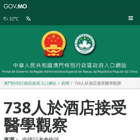
澳
門
特
32°C
別
行
政
區
政
府
入
口
網
站
澳門特別行政區政府入口網站
新聞
738人於酒店接受醫學觀察
738人於酒店接受
醫學觀察
來源：
疫情記者會快訊