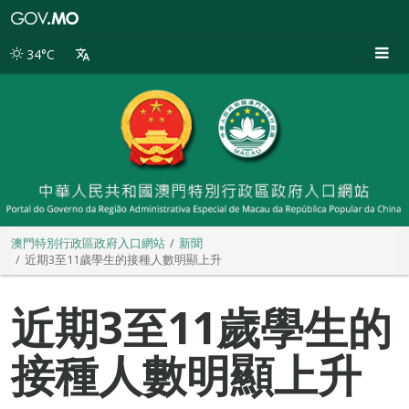
澳
門
特
34°C
別
行
政
區
政
府
入
口
網
站
澳門特別行政區政府入口網站
新聞
近期3至11歲學生的接種人數明顯上升
近期3至11歲學生的
接種人數明顯上升