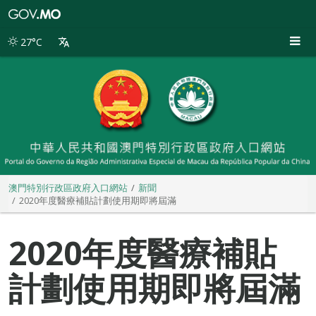
澳
門
特
27°C
別
行
政
區
政
府
入
口
網
站
澳門特別行政區政府入口網站
新聞
2020年度醫療補貼計劃使用期即將屆滿
2020年度醫療補貼
計劃使用期即將屆滿