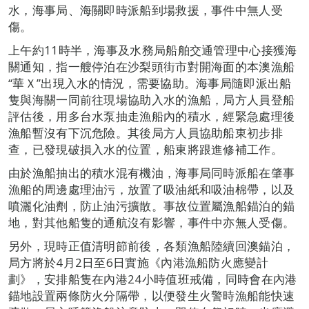
水，海事局、海關即時派船到場救援，事件中無人受
傷。
上午約11時半，海事及水務局船舶交通管理中心接獲海
關通知，指一艘停泊在沙梨頭街市對開海面的本澳漁船
“華Ｘ”出現入水的情況，需要協助。海事局隨即派出船
隻與海關一同前往現場協助入水的漁船，局方人員登船
評估後，用多台水泵抽走漁船內的積水，經緊急處理後
漁船暫沒有下沉危險。其後局方人員協助船東初步排
查，已發現破損入水的位置，船東將跟進修補工作。
由於漁船抽出的積水混有機油，海事局同時派船在肇事
漁船的周邊處理油污，放置了吸油紙和吸油棉帶，以及
噴灑化油劑，防止油污擴散。事故位置屬漁船錨泊的錨
地，對其他船隻的通航沒有影響，事件中亦無人受傷。
另外，現時正值清明節前後，各類漁船陸續回澳錨泊，
局方將於4月2日至6日實施《內港漁船防火應變計
劃》，安排船隻在內港24小時值班戒備，同時會在內港
錨地設置兩條防火分隔帶，以便發生火警時漁船能快速