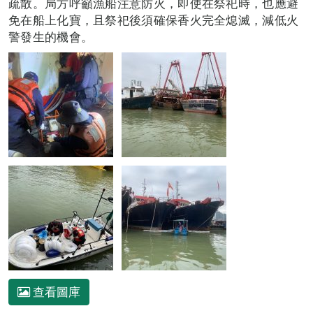
疏散。局方呼籲漁船注意防火，即使在祭祀時，也應避
免在船上化寶，且祭祀後須確保香火完全熄滅，減低火
警發生的機會。
查看圖庫