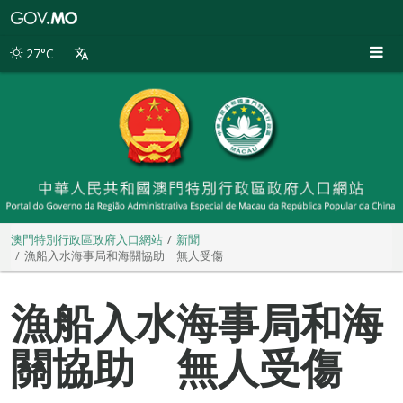
澳
門
特
27°C
別
行
政
區
政
府
入
口
網
站
澳門特別行政區政府入口網站
新聞
漁船入水海事局和海關協助 無人受傷
漁船入水海事局和海
關協助 無人受傷