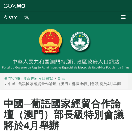
澳
門
特
35°C
別
行
政
區
政
府
入
口
網
站
澳門特別行政區政府入口網站
新聞
中國─葡語國家經貿合作論壇（澳門）部長級特別會議 將於4月舉辦
中國─葡語國家經貿合作論
壇（澳門）部長級特別會議
將於4月舉辦