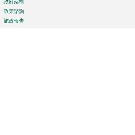
政府架構
政策諮詢
施政報告
特別推介
澳門資訊
天氣
交通
公眾假期
文娛康體
城市資訊
澳門便覽
統計數字
公佈告示