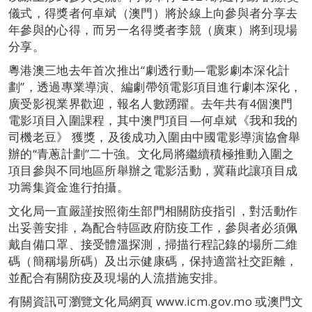
儀式，得獎者何卓斌（澳門）將於線上向參與者分享去
年參與的心得，而另一名得獎者李競（廣東）將到現場
分享。
粵港澳三地去年首次推出“劇透行動—電影劇本深化計
劃”，透過專業導演、編劇帶領電影項目進行劇本深化，
廣受影視業界歡迎，報名人數踴躍。去年共有4個澳門
電影項目入圍課程，其中澳門項目—何卓斌《我和我的
司機老豆》 獲獎，及後成功入圍由中國電影導演協會舉
辦的“青蔥計劃”二十強。文化局將繼續積極推動入圍之
項目參與不同地區所舉辦之電影活動，冀藉此讓項目成
功籌集資金進行拍攝。
文化局一直嚴謹按照衛生部門相關防疫指引，對活動作
出妥善安排，為配合特區政府防疫工作，參與者必須佩
戴自備口罩、接受體溫探測，掃描行程記錄的場所二維
碼（簡稱場所碼）及出示健康碼，保持適當社交距離，
並配合有關防疫及現場的人流措施安排。
有關資訊可瀏覽文化局網頁 www.icm.gov.mo 或澳門文