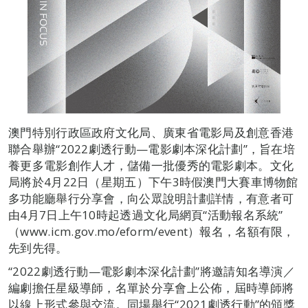
澳門特別行政區政府文化局、廣東省電影局及創意香港
聯合舉辦“2022劇透行動—電影劇本深化計劃”，旨在培
養更多電影創作人才，儲備一批優秀的電影劇本。文化
局將於4月22日（星期五）下午3時假澳門大賽車博物館
多功能廳舉行分享會，向公眾說明計劃詳情，有意者可
由4月7日上午10時起透過文化局網頁“活動報名系統”
（www.icm.gov.mo/eform/event）報名，名額有限，
先到先得。
“2022劇透行動—電影劇本深化計劃”將邀請知名導演／
編劇擔任星級導師，名單於分享會上公佈，屆時導師將
以線上形式參與交流。同場舉行“2021劇透行動”的頒獎