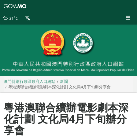
澳
門
特
31°C
別
行
政
區
政
府
入
口
網
站
澳門特別行政區政府入口網站
新聞
粵港澳聯合續辦電影劇本深化計劃 文化局4月下旬辦分享會
粵港澳聯合續辦電影劇本深
化計劃 文化局4月下旬辦分
享會