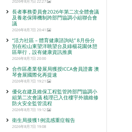
2026年8月7日 22:27
長者事務委員會2026年第二次全體會議
及養老保障機制跨部門協調小組聯合會
議
2026年8月7日 20:41
“活力社區 – 體育健康諮詢站” 8月份分
別在松山東望洋眺望台及綠楊花園休憩
區舉行，設有健康資訊推廣
2026年8月7日 20:00
合作區產業發展局獲授ICCA會員證書 澳
琴會展國際化再提速
2026年8月7日 19:21
優化在建及維保工程監管跨部門協調小
組第二次會議 梳理已入住樓宇外牆維修
防火安全監管流程
2026年8月7日 19:12
衛生局接獲1例流感重症報告
2026年8月7日 19:08