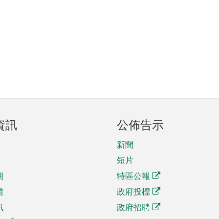
資訊
公佈告示
新聞
短片
期
特區公報
體
政府投標
訊
政府招聘