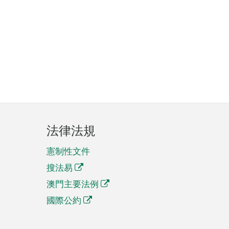
法律法規
憲制性文件
搜法易
澳門主要法例
國際公約