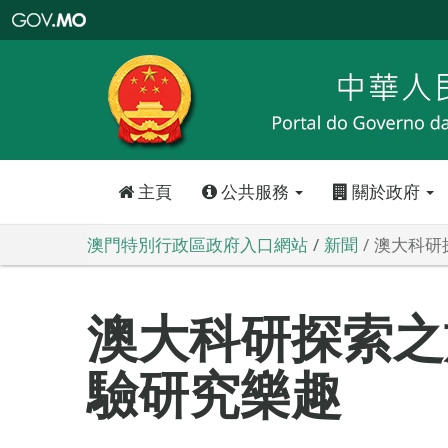
澳
門
特
別
行
政
區
政
府
入
口
網
站
主頁
公共服務
關於政府
澳門特別行政區政府入口網站
新聞
澳大科研
澳大科研探索之
驗研究樂趣