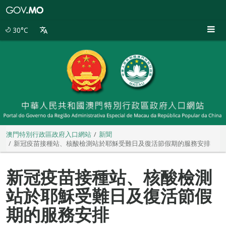
澳
門
特
30°C
別
行
政
區
政
府
入
口
網
站
澳門特別行政區政府入口網站
新聞
新冠疫苗接種站、核酸檢測站於耶穌受難日及復活節假期的服務安排
新冠疫苗接種站、核酸檢測
站於耶穌受難日及復活節假
期的服務安排