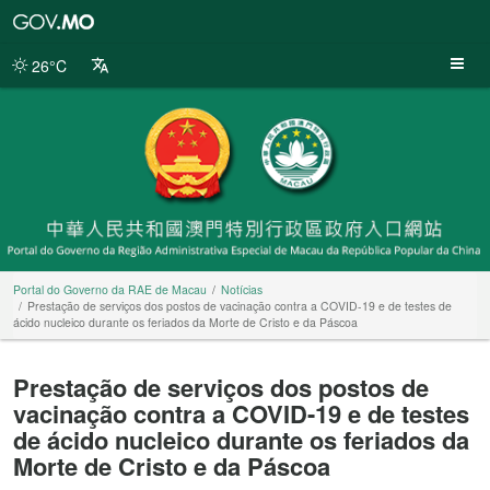
Portal
do
Governo
26°C
da
RAE
de
Macau
Portal do Governo da RAE de Macau
Notícias
Prestação de serviços dos postos de vacinação contra a COVID-19 e de testes de
ácido nucleico durante os feriados da Morte de Cristo e da Páscoa
Prestação de serviços dos postos de
vacinação contra a COVID-19 e de testes
de ácido nucleico durante os feriados da
Morte de Cristo e da Páscoa