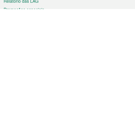
Relatório das LAG
Promoções especiais
Sobre a RAEM
Tempo
Transporte
Feriados
Cultura e lazer
Informação de Macau
Ficheiro sobre Macau
Estatísticas
Anúncios
Notícias
Vídeos
Boletim Oficial