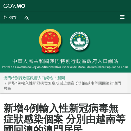
澳
門
特
33°C
別
行
政
區
政
府
入
口
網
站
澳門特別行政區政府入口網站
新聞
新增4例輸入性新冠病毒無症狀感染個案 分別由越南等國回澳的澳門
居民
新增4例輸入性新冠病毒無
症狀感染個案 分別由越南等
國回澳的澳門居民