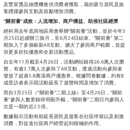
及豐富獎品抽獎機會供消費者獲取，藉此吸引居民及旅
客踴躍參與互動及鼓勵增加消費。
“關前薈”成效：人流增加、商戶獲益、助推社區經濟
經科局去年底與地區商會舉辦“關前薈”活動，並於今年3
月25日起續辦三個月，至6月24日結束。“關前薈” 第二
期加入了多個嶄新AR互動、擴大了參與商戶範圍，並提
供更多折扣優惠和全新活動獎品。
自去年11月截至4月26日，活動網站錄得26.6萬人次瀏
覽，有逾3.7萬人次參與了AR互動，透過活動向參與者
發放了超過5.8萬張商戶優惠券。根據問卷數據，約有8
成受訪者表示因活動延長了遊覽時間及增加了消費。
而自3月25日（“關前薈”二期上線）至4月26日，“關前
薈”參與人數更錄得明顯升幅，“關前薈”二期日均參與人
次是一期的近2.5倍。
數據顯示活動有助延長居民及遊客在社區停留以及刺激
消費，對促進社區商戶經營起到積極的作用。