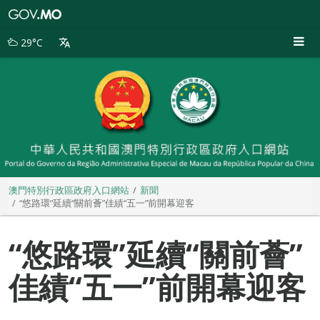
澳
門
特
29°C
別
行
政
區
政
府
入
口
網
站
澳門特別行政區政府入口網站
新聞
“悠路環”延續“關前薈”佳績“五一”前開幕迎客
“悠路環”延續“關前薈”
佳績“五一”前開幕迎客