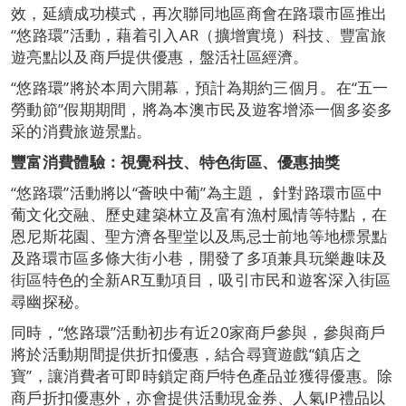
效，延續成功模式，再次聯同地區商會在路環市區推出
“悠路環”活動，藉着引入AR（擴增實境）科技、豐富旅
遊亮點以及商戶提供優惠，盤活社區經濟。
“悠路環”將於本周六開幕，預計為期約三個月。在“五一
勞動節”假期期間，將為本澳市民及遊客增添一個多姿多
采的消費旅遊景點。
豐富消費體驗：視覺科技、特色街區、優惠抽獎
“悠路環”活動將以“薈映中葡”為主題， 針對路環市區中
葡文化交融、歷史建築林立及富有漁村風情等特點，在
恩尼斯花園、聖方濟各聖堂以及馬忌士前地等地標景點
及路環市區多條大街小巷，開發了多項兼具玩樂趣味及
街區特色的全新AR互動項目，吸引市民和遊客深入街區
尋幽探秘。
同時，“悠路環”活動初步有近20家商戶參與，參與商戶
將於活動期間提供折扣優惠，結合尋寶遊戲“鎮店之
寶”，讓消費者可即時鎖定商戶特色產品並獲得優惠。除
商戶折扣優惠外，亦會提供活動現金券、人氣IP禮品以