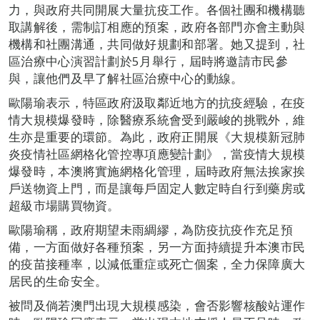
力，與政府共同開展大量抗疫工作。各個社團和機構聽
取講解後，需制訂相應的預案，政府各部門亦會主動與
機構和社團溝通，共同做好規劃和部署。她又提到，社
區治療中心演習計劃於5月舉行，屆時將邀請市民參
與，讓他們及早了解社區治療中心的動線。
歐陽瑜表示，特區政府汲取鄰近地方的抗疫經驗，在疫
情大規模爆發時，除醫療系統會受到嚴峻的挑戰外，維
生亦是重要的環節。為此，政府正開展《大規模新冠肺
炎疫情社區網格化管控專項應變計劃》，當疫情大規模
爆發時，本澳將實施網格化管理，屆時政府無法挨家挨
戶送物資上門，而是讓每戶固定人數定時自行到藥房或
超級市場購買物資。
歐陽瑜稱，政府期望未雨綢繆，為防疫抗疫作充足預
備，一方面做好各種預案，另一方面持續提升本澳市民
的疫苗接種率，以減低重症或死亡個案，全力保障廣大
居民的生命安全。
被問及倘若澳門出現大規模感染，會否影響核酸站運作