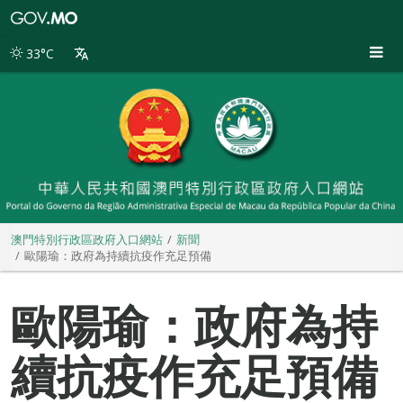
澳
門
特
33°C
別
行
政
區
政
府
入
口
網
站
澳門特別行政區政府入口網站
新聞
歐陽瑜：政府為持續抗疫作充足預備
歐陽瑜：政府為持
續抗疫作充足預備