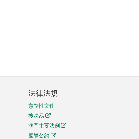
法律法規
憲制性文件
搜法易
澳門主要法例
國際公約