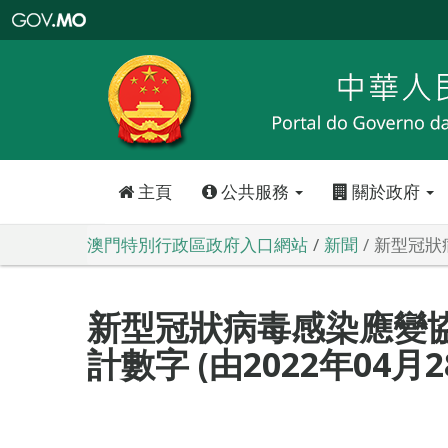
澳
門
特
別
行
政
區
政
府
入
口
網
站
主頁
公共服務
關於政府
澳門特別行政區政府入口網站
新聞
新型冠狀病
新型冠狀病毒感染應變
計數字 (由2022年04月2