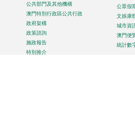
公共部門及其他機構
公眾假
澳門特別行政區公共行政
文娛康
政府架構
城市資
政策諮詢
澳門便
施政報告
統計數
特別推介
來澳旅遊
商務
計劃行程
貿易投
觀光
澳門經
娛樂消閒
中小企
購物
市場資
節日盛事
知識產