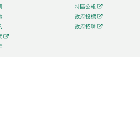
期
特區公報
體
政府投標
訊
政府招聘
覽
字
及貿易
相關連結
資
手機應用程式目錄
貿會展
社交媒體目錄
商機和服務
專題網站目錄
訊
RSS訂閱目錄
權
表格下載