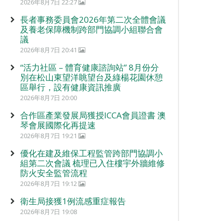
2026年8月7日 22:27
長者事務委員會2026年第二次全體會議
及養老保障機制跨部門協調小組聯合會
議
2026年8月7日 20:41
“活力社區 – 體育健康諮詢站” 8月份分
別在松山東望洋眺望台及綠楊花園休憩
區舉行，設有健康資訊推廣
2026年8月7日 20:00
合作區產業發展局獲授ICCA會員證書 澳
琴會展國際化再提速
2026年8月7日 19:21
優化在建及維保工程監管跨部門協調小
組第二次會議 梳理已入住樓宇外牆維修
防火安全監管流程
2026年8月7日 19:12
衛生局接獲1例流感重症報告
2026年8月7日 19:08