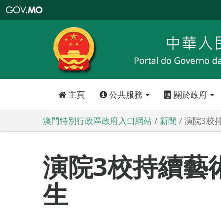
澳
門
特
別
行
政
區
政
府
入
口
網
站
主頁
公共服務
關於政府
澳門特別行政區政府入口網站
新聞
演院3校
演院3校持續藝
生