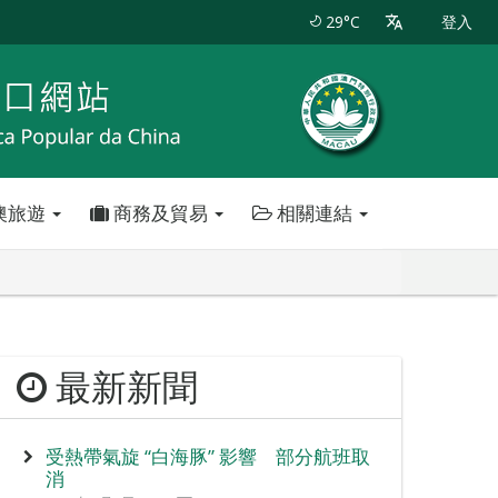
29°C
登入
澳旅遊
商務及貿易
相關連結
最新新聞
受熱帶氣旋 “白海豚” 影響 部分航班取
消