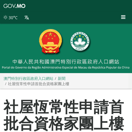
澳
門
特
30°C
別
行
政
區
政
府
入
口
網
站
澳門特別行政區政府入口網站
新聞
社屋恆常性申請首批合資格家團上樓
社屋恆常性申請首
批合資格家團上樓