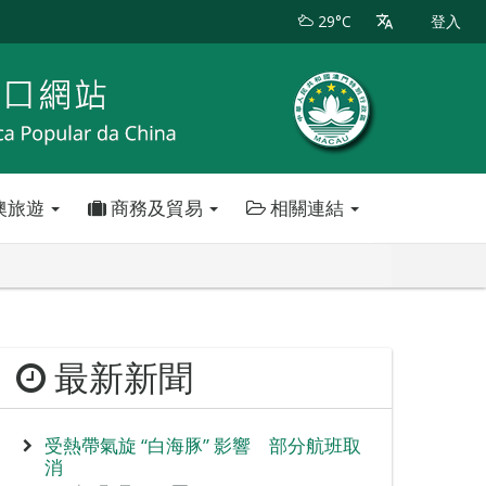
29°C
登入
澳旅遊
商務及貿易
相關連結
最新新聞
受熱帶氣旋 “白海豚” 影響 部分航班取
消