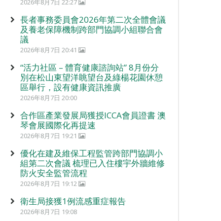
2026年8月7日 22:27
長者事務委員會2026年第二次全體會議
及養老保障機制跨部門協調小組聯合會
議
2026年8月7日 20:41
“活力社區 – 體育健康諮詢站” 8月份分
別在松山東望洋眺望台及綠楊花園休憩
區舉行，設有健康資訊推廣
2026年8月7日 20:00
合作區產業發展局獲授ICCA會員證書 澳
琴會展國際化再提速
2026年8月7日 19:21
優化在建及維保工程監管跨部門協調小
組第二次會議 梳理已入住樓宇外牆維修
防火安全監管流程
2026年8月7日 19:12
衛生局接獲1例流感重症報告
2026年8月7日 19:08