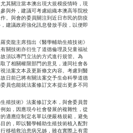
，尤其關注當本澳出現大規模疫情時，現
員參與外，建議可考慮組織本澳高等院校
工作。與會的委員關注到近日市民的防疫
外，建議政府強化訊息發放手段，以便即
，羅奕龍主席指出《醫學輔助生殖技術》
但有關技術亦衍生了道德倫理及兒童福祉
，故須以專門立法的方式進行規管。為
聽取了相關權限部門的意見，連同社會各
審視法案文本及更新條文內容。考慮到醫
，故日前已將有關法案交予生命科學道德
的委員也能就法案修訂文本提出更多不同
助生殖技術》法案修訂文本，與會委員普
。例如，因應現今社會發展的複雜性，從
術的適應症制定名單以便嚴格規範，避免
為目的，即以醫學輔助生殖技術植入配對
進行移植救治患病兄姊，雖在實際上有需