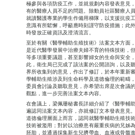
極參與各項防疫工作，並就規劃內容發表意見
有的醫療人員不足的問題。除動員社區醫療人
就讀醫護專業的學生作備用梯隊，以支援抗疫
意識有所鬆懈，呼籲應時刻謹守防疫措施；此
時發放正確資訊及澄清流言。
至於有關《醫學輔助生殖技術》法案文本方面
是近代醫學發展中治療夫婦不育的特殊技術，
等多項重要議題，甚至影響婦女的生命與安全
此，衛生局已完成了該法案的公開諮詢，以及
界所收集到的意見，作出了修訂，於本年重新
學輔助生殖涉及到生命科學及道德倫理的範疇
委員會討論及聽取意見，亦希望出席是次會議
觀點，進一步完善法案文本內容。
在會議上，梁佩珊秘書長詳細介紹了《醫學輔
遍認同法案文本內容，亦就修訂文本發表意見
道德倫理層面上而言，認同就醫學輔助生殖技
技術被濫用；對於以治療患有嚴重疾病的兄姊
胚胎，並通過採集新生兒臍帶血、血液或骨髓