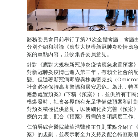
醫務委員會日前舉行了第21次全體會議，會議
分別介紹和討論《應對大規模新冠肺炎疫情應
案的重點內容，並收集各委員意見。
針對《應對大規模新冠肺炎疫情應急處置預案
對新冠肺炎疫情已進入第三年，有賴全社會的
襲。但隨著新冠病毒變異株奧密克戎（Omicr
社會必須保持高度警惕和居安思危。為此，特
應急處置預案》(下稱《預案》)，並供所有市
模爆發時，社會各界能有充足準備做預案和計
對預案積極提供意見，以便細化及完善《預案
療的力量，配合《預案》所需的各項調度工作
仁伯爵綜合醫院戴華浩醫務主任則重點介紹了
案》的規劃，並表示將全力支持及配合特區政