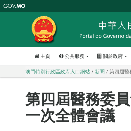
澳
門
特
別
行
政
區
政
府
入
口
網
站
主頁
公共服務
關於政府
澳門特別行政區政府入口網站
新聞
第四屆醫
第四屆醫務委員
一次全體會議