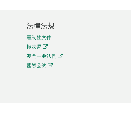
法律法規
憲制性文件
搜法易
澳門主要法例
國際公約