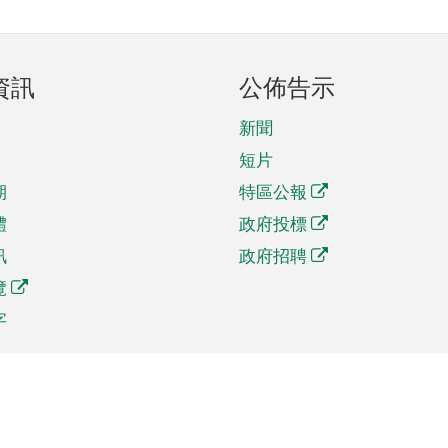
資訊
公佈告示
新聞
短片
期
特區公報
體
政府投標
訊
政府招聘
覽
字
及貿易
相關連結
資
手機應用程式目錄