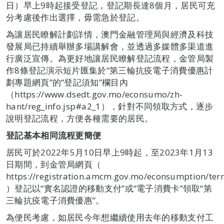
日）早上9時起接受登記，登記期長達8個月，居民可充
分考慮後作出選擇，毋需急於登記。
為讓居民瞭解計劃詳情，澳門金融管理局與經濟及科技
發展局已持續舉辦多場講解會，並透過多媒體多渠道進
行廣泛宣傳。為更好地讓居民瞭解登記流程，金管局製
作8條登記演示短片匯集於“第三輪抗疫電子消費優惠計
劃專題網頁”的“登記須知”欄目內
（https://www.dsedt.gov.mo/econsumo/zh-
hant/reg_info.jsp#a2_1），針對不同領取方式，逐步
說明登記流程，方便各種需要的居民。
登記基本相同流程更簡便
居民可於2022年5月10日早上9時起，至2023年1月13
日期間，到金管局網頁（
https://registration.amcm.gov.mo/econsumption/ter
）登記以“實名認證的移動支付”或“電子消費卡”領取“第
三輪抗疫電子消費優惠”。
為便民考慮，如居民今年想繼續使用去年的移動支付工