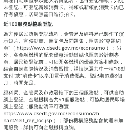
辦理自動加值或以他人名義記名，也可登記補領；如從
未登記，可登記新領消費卡。補領或新領的消費卡內已
存有優惠，居民無需再進行拍卡。
近
100
服務點協助登記
為方便居民瞭解登記流程，金管局及經科局已製作了演
示短片、宣傳動畫、圖文包及問題集，匯集於“專題網
頁”（ https://www.dsedt.gov.mo/econsumo ）；另
外，各金融機構的配套優惠活動鏈結也匯集於計劃專
頁。居民於登記前，可細閱各機構的優惠方案和條款，
結合自身實際情況及消費習慣，謹慎揀選其中一種“移動
支付”或“消費卡”以享用電子消費優惠。登記期超過8個
月，時間充足。
經科局、金管局及市政署轄下的三個服務點，可供自助
網上登記。金融機構合共91個服務點，可協助居民即場
網上登記（服務點清單可瀏覽
https://www.dsedt.gov.mo/econsumo/zh-
hant/self_reg_loc.jsp ）；部份機構服務點會於週末加
開服務，詳情可向金融機構查詢。