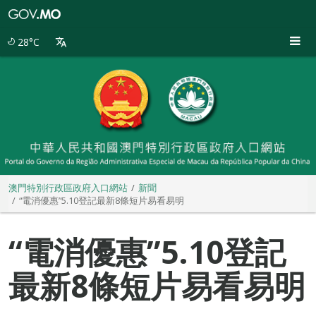
澳
門
特
28°C
別
行
政
區
政
府
入
口
網
站
澳門特別行政區政府入口網站
新聞
“電消優惠”5.10登記最新8條短片易看易明
“電消優惠”5.10登記
最新8條短片易看易明