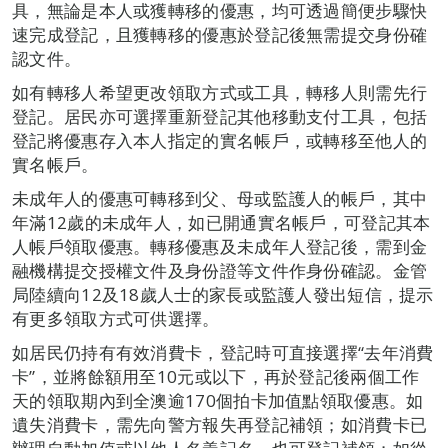
具，無論是本人或獲轉移的優惠，均可透過簡便步驟快
速完成登記，且獲轉移的優惠於登記後無需提交身份確
認文件。
如有轉移人希望更改領取方式或工具，轉移人則需先行
登記。居民亦可選擇重新登記其他移動支付工具，包括
登記將優惠存入本人指定的實名帳戶，或轉移至他人的
實名帳戶。
未成年人的優惠可轉移到父、母或監護人的帳戶，其中
年滿12歲的未成年人，如已開通實名帳戶，可登記其本
人帳戶領取優惠。轉移優惠及未成年人登記後，需到金
融機構提交授權文件及身份證等文件作身份確認。金管
局陸續向12及18歲人士的家長或監護人發出短信，提示
有更多領取方式可供選擇。
如居民仍持有有效消費卡，登記時可直接選擇“去年消費
卡”，並將餘額用至10元或以下，再於登記後兩個工作
天的領取期內到全澳逾170個拍卡加值點領取優惠。如
遺失消費卡，需先向警方報失再登記補領；如消費卡已