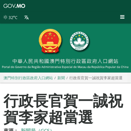
澳
門
特
32°C
別
行
政
區
政
府
入
口
網
站
澳門特別行政區政府入口網站
新聞
行政長官賀一誠祝賀李家超當選
行政長官賀一誠祝
賀李家超當選
來源：
新聞局（GCS）