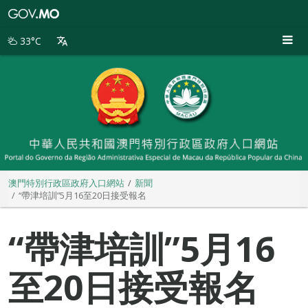
澳
門
特
33°C
別
行
政
區
政
府
入
口
網
站
澳門特別行政區政府入口網站
新聞
“帶津培訓”5月16至20日接受報名
“帶津培訓”5月16
至20日接受報名