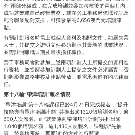
介”兩部分組成，在完成培訓並參加考核後的兩個月內，
成功就業或自己經營業務，或在勞工事務局求職登記及
配合職業配對安排，可獲發最高6,656澳門元培訓津
貼。
有關計劃報名時需上載個人資料及相關文件，如屬失業
人士，其提交之證明文件必須顯示其最新的職業狀況，
並需註明離職日期及最後擔任職位。
勞工事務局會對參加上述兩項計劃人士所提交的資料進
行審核，並提醒參加計劃人士提交之文件必須屬實，否
則將影響資格審核及津貼發放，並需承擔倘有的法律責
任。
第十八輪
“
帶津培訓
”
報名情況
“帶津培訓”第十八輪課程已於4月21日完成報名，“提升
技能導向帶津培訓計劃” 共推出逾1320個培訓名額，逾
690人次報名。而“就業導向帶津培訓計劃”共推出逾
1,040個培訓名額，逾1,430人次報名，課程以“先抽
籤，後資格審核，再面試”的方式進行甄選。