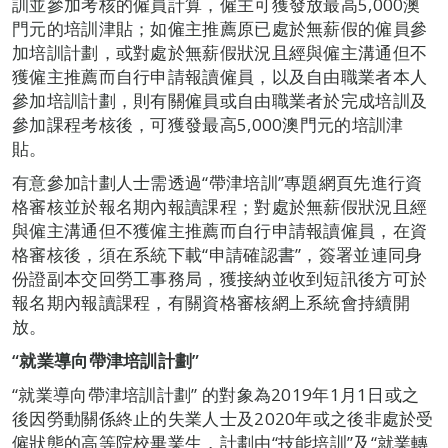
訓並參加考核的僱員計算，僱主可獲發放最高5,000澳
門元的培訓津貼；如僱主推薦原已處於無薪假的僱員參
加培訓計劃，或對處於無薪假狀況且經與僱主溝通但不
獲僱主推薦而自行申請報讀僱員，以及自由職業者本人
參加培訓計劃，則有關僱員或自由職業者於完成培訓及
參加課程考核後，可獲發最高5,000澳門元的培訓津
貼。
有意參加計劃人士需透過“帶津培訓”專題網頁先進行資
格審核並於報名期內報讀課程；對處於無薪假狀況且經
與僱主溝通但不獲僱主推薦而自行申請報讀僱員，在資
格審核後，須在系統下載“申請確認書”，簽署並連同身
份證副本交回勞工事務局，獲接納並收到短訊後方可於
報名期內報讀課程，有關資格審核網上系統會持續開
放。
“
就業導向帶津培訓計劃
”
“就業導向帶津培訓計劃” 的對象為2019年1月1日或之
後因勞動關係終止的失業人士及2020年或之後非處於受
僱狀態的高等院校畢業生，計劃由“技能培訓”及“就業轉