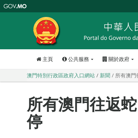
澳
門
特
別
行
政
區
政
府
入
口
網
站
主頁
公共服務
關於政府
澳門特別行政區政府入口網站
新聞
所有澳門
所有澳門往返蛇
停