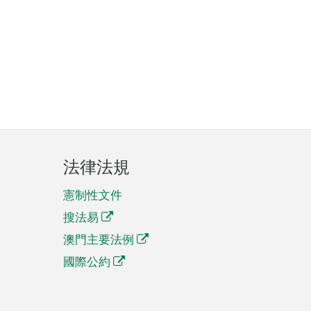
法律法規
憲制性文件
搜法易
澳門主要法例
國際公約