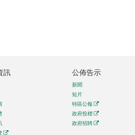
資訊
公佈告示
新聞
短片
期
特區公報
體
政府投標
訊
政府招聘
覽