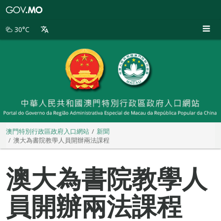
澳
門
特
30°C
別
行
政
區
政
府
入
口
網
站
澳門特別行政區政府入口網站
新聞
澳大為書院教學人員開辦兩法課程
澳大為書院教學人
員開辦兩法課程