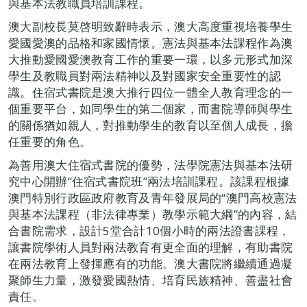
與基本法教職員培訓課程。
澳大副校長莫啓明致辭時表示，澳大高度重視培養學生
愛國愛澳的品格和家國情懷。憲法與基本法課程作為澳
大推動愛國愛澳教育工作的重要一環，以多元形式加深
學生及教職員對兩法精神以及對國家安全重要性的認
識。住宿式書院是澳大推行四位一體全人教育理念的一
個重要平台，如同學生的第二個家，而書院導師與學生
的關係猶如親人，對推動學生的教育以至個人成長，擔
任重要的角色。
為善用澳大住宿式書院的優勢，法學院憲法與基本法研
究中心開辦“住宿式書院班”兩法培訓課程。該課程根據
澳門特別行政區政府教育及青年發展局的“澳門高校憲法
與基本法課程（非法律專業）教學示範大綱”的內容，結
合書院需求，設計5堂合計10個小時的兩法證書課程，
讓書院學術人員對兩法教育有更全面的理解，有助書院
在兩法教育上發揮應有的功能。澳大書院將繼續通過凝
聚師生力量，激發愛國熱情、培育民族精神、善盡社會
責任。