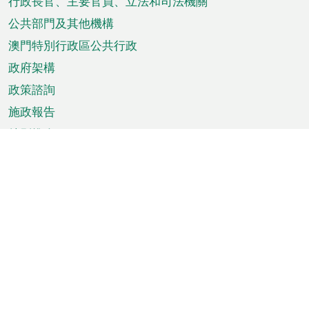
菜
行政長官、主要官員、立法和司法機關
單
公共部門及其他機構
澳門特別行政區公共行政
政府架構
政策諮詢
施政報告
特別推介
澳門資訊
天氣
交通
公眾假期
文娛康體
城市資訊
澳門便覽