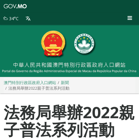
澳
門
特
34°C
別
行
政
區
政
府
入
口
網
站
澳門特別行政區政府入口網站
新聞
法務局舉辦2022親子普法系列活動
法務局舉辦2022親
子普法系列活動