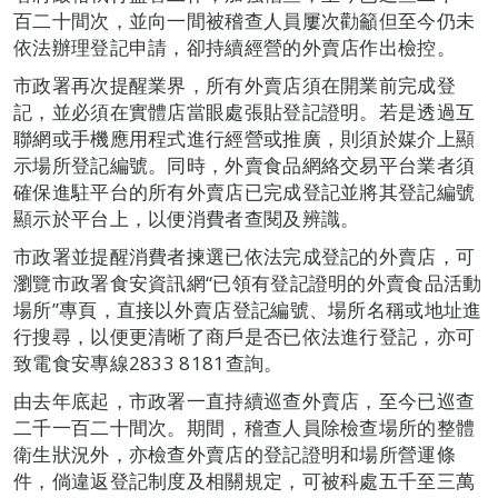
百二十間次，並向一間被稽查人員屢次勸籲但至今仍未
依法辦理登記申請，卻持續經營的外賣店作出檢控。
市政署再次提醒業界，所有外賣店須在開業前完成登
記，並必須在實體店當眼處張貼登記證明。若是透過互
聯網或手機應用程式進行經營或推廣，則須於媒介上顯
示場所登記編號。同時，外賣食品網絡交易平台業者須
確保進駐平台的所有外賣店已完成登記並將其登記編號
顯示於平台上，以便消費者查閱及辨識。
市政署並提醒消費者揀選已依法完成登記的外賣店，可
瀏覽市政署食安資訊網“已領有登記證明的外賣食品活動
場所”專頁，直接以外賣店登記編號、場所名稱或地址進
行搜尋，以便更清晰了商戶是否已依法進行登記，亦可
致電食安專線2833 8181查詢。
由去年底起，市政署一直持續巡查外賣店，至今已巡查
二千一百二十間次。期間，稽查人員除檢查場所的整體
衛生狀況外，亦檢查外賣店的登記證明和場所營運條
件，倘違返登記制度及相關規定，可被科處五千至三萬