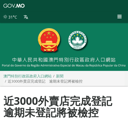
澳
門
特
31°C
別
行
政
區
政
府
入
口
網
站
澳門特別行政區政府入口網站
新聞
近3000外賣店完成登記 逾期未登記將被檢控
近3000外賣店完成登記
逾期未登記將被檢控