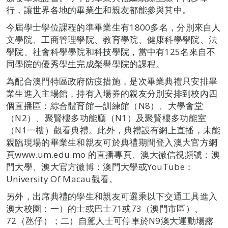
行，讓世界各地的畢業生和親友都能參與其中。
今屆學士學位課程的準畢業生有1800多名，分別來自人
文學院、工商管理學院、教育學院、健康科學學院、法
學院、社會科學學院和科技學院，當中有125名來自不
同學院的優秀學生完成榮譽學院的課程。
為配合澳門特區政府防疫措施，是次畢業典禮只安排畢
業生進入主場館，持有入場券的親友分別安排到校內四
個直播區：綜合體育館—訓練館（N8）、大學會堂
（N2）、聚賢樓多功能廳（N1）及聚賢樓多功能室
（N1一樓）觀看典禮。此外，典禮設有網上直播，未能
親臨現場的畢業生和親友可於典禮期間登入澳大官方網
頁www.um.edu.mo 的直播專頁、澳大微信視頻號：澳
門大學、澳大官方微博：澳門大學或YouTube：
University Of Macau觀看。
另外，出席典禮的學生和親友可選乘以下交通工具進入
澳大校園：一）的士或巴士71或73（澳門市區）、
72（氹仔）；二）自駕人士可停車於N9澳大運動場露