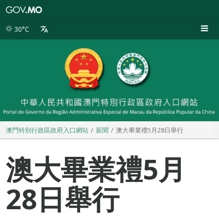
澳
門
特
30°C
別
行
政
區
政
府
入
口
網
站
澳門特別行政區政府入口網站
新聞
澳大畢業禮5月28日舉行
澳大畢業禮5月
28日舉行