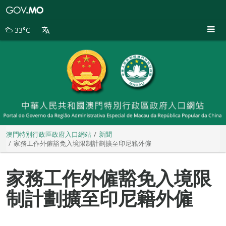
澳
門
特
33°C
別
行
政
區
政
府
入
口
網
站
澳門特別行政區政府入口網站
新聞
家務工作外僱豁免入境限制計劃擴至印尼籍外僱
家務工作外僱豁免入境限
制計劃擴至印尼籍外僱