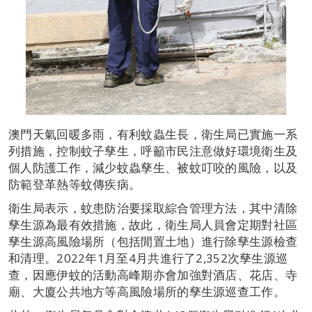
澳門天氣回暖多雨，有利蚊蟲生長，衛生局已實施一系
列措施，控制蚊子孳生，呼籲市民注意做好環境衛生及
個人防護工作，減少蚊蟲孳生、被蚊叮咬的風險，以及
防範登革熱等蚊傳疾病。
衛生局表示，蚊患防治要採取綜合管理方法，其中清除
孳生源為最有效措施，故此，衛生局人員會定期對社區
孳生源高風險場所（包括閒置土地）進行除孳生源檢查
和清理。2022年1月至4月共進行了2,352次孳生源巡
查，因應伊蚊的活動高峰期亦會加強對酒店、花店、寺
廟、大廈公共地方等高風險場所的孳生源巡查工作。