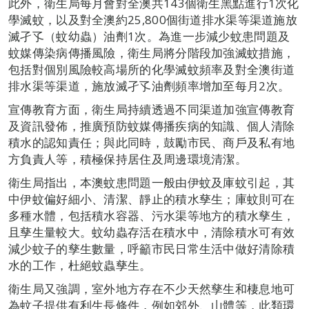
此外，衛生局每月會對全澳共143個衛生黑點進行1次化
學滅蚊，以及對全澳約25,800個街道排水渠等渠道施放
滅孑孓（蚊幼蟲）油劑1次。為進一步減少蚊患問題及
蚊媒傳染病傳播風險，衛生局將分階段加強滅蚊措施，
包括對個別風險較高場所的化學滅蚊頻率及對全澳街道
排水渠等渠道，施放滅孑孓油劑頻率增加至每月2次。
宣傳教育方面，衛生局持續透過不同渠道加強宣傳教育
及資訊發佈，推廣預防蚊媒傳播疾病的知識、個人清除
積水的認知責任；與此同時，鼓勵市民、商戶及私有地
方負責人等，積極保持居住及周邊環境清潔。
衛生局指出，本澳蚊患問題一般由伊蚊及庫蚊引起，其
中伊蚊偏好細小、清潔、靜止的積水孳生；庫蚊則可在
多種水體，包括積水容器、污水渠等地方的積水孳生，
且孳生量較大。蚊幼蟲存活在積水中，清除積水可有效
減少蚊子的孳生數量，呼籲市民日常生活中做好清除積
水的工作，杜絕蚊蟲孳生。
衛生局又強調，室外地方存在不少天然孳生和棲息地可
為蚊子提供有利生長條件，例如郊外、山體等，此類環