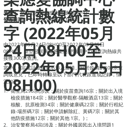
查詢熱線統計數
來源：
新型冠狀病毒感染應變協調中心
發布日期：
2022年5月25日 10:41
字 (2022年05月
24日08H00至
由2022年05月24日08H00至2022年05月25日
08H00，新型冠狀病毒感染應變協調中心的查詢熱線共
接獲300宗查詢。
2022年05月25日
當中，0宗電話查詢並不涉及疫情。關於疫情的300宗查
詢或意見，已即時轉線至以下部門代表跟進或記錄，情
08H00)
況如下：
衛生局296宗(涉及：關於疫苗查詢16宗；關於出入境
檢疫措施184宗；關於醫學觀察-隔離酒店13宗；關於
核酸、抗原檢測34宗；關於健康碼22宗；關於行程紀
錄-場所碼7宗；關於申請解除紅、黃碼7宗；關於其
他防疫措施12宗；關於其他 1宗。)；
治安警察局4宗(涉及：關於外國居民出入境問題1