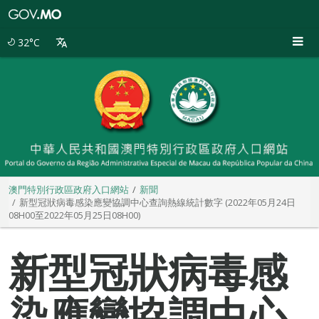
澳
門
特
32°C
別
行
政
區
政
府
入
口
網
站
澳門特別行政區政府入口網站
新聞
新型冠狀病毒感染應變協調中心查詢熱線統計數字 (2022年05月24日
08H00至2022年05月25日08H00)
新型冠狀病毒感
染應變協調中心