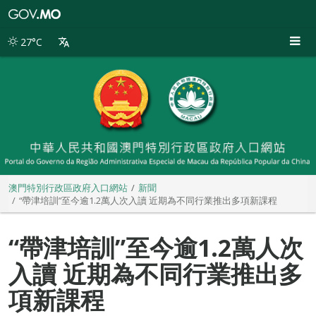
澳
門
特
27°C
別
行
政
區
政
府
入
口
網
站
澳門特別行政區政府入口網站
新聞
“帶津培訓”至今逾1.2萬人次入讀 近期為不同行業推出多項新課程
“帶津培訓”至今逾1.2萬人次
入讀 近期為不同行業推出多
項新課程