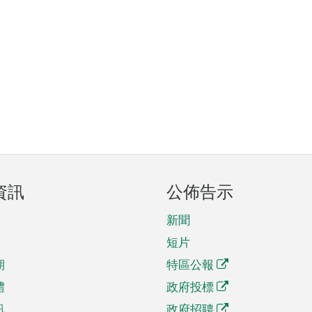
資訊
公佈告示
新聞
短片
期
特區公報
體
政府投標
訊
政府招聘