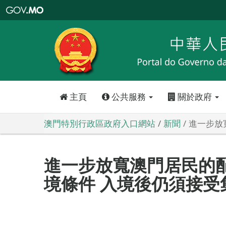
澳
門
特
別
行
政
區
政
府
入
口
網
站
主頁
公共服務
關於政府
澳門特別行政區政府入口網站
新聞
進一步放
進一步放寬澳門居民的
境條件 入境後仍須接受