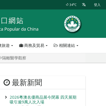
34°C
登入
澳旅遊
商務及貿易
相關連結
中隔離醫學觀察
最新新聞
2026粵澳名優商品展今閉幕 四天展期
吸引逾9萬人次入場