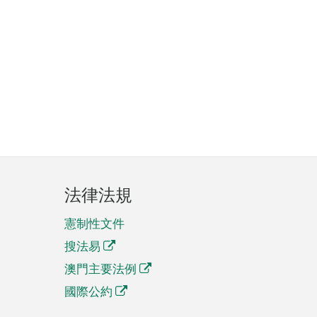
法律法規
憲制性文件
搜法易
澳門主要法例
國際公約