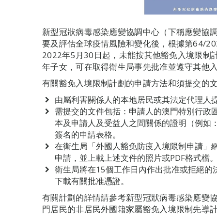
新型冠狀病毒感染應變協調中心（下稱應變協
要及評估全球疫情風險和變化後，根據第64/2
2022年5月30日起，未能按其他豁免入境限
年子女，可在取得衛生局事先批准並遵守其他
有關豁免入境限制計劃的申請方法和須提交的
由屬利害關係人的本地居民或其法定代理人
需提交的文件包括：申請人的澳門特別行政
本及申請人及受益人之間關係的證明（例如
簽名的申請表格。
在衛生局「外國人豁免防疫入境限制申請」網站(https:
申請，並上載上述文件的照片或PDF格式檔
衛生局將在15個工作日內作出批准或拒絕的
下載有關批准憑證。
有關計劃的詳情請參考新型冠狀病毒感染應變協
門居民的非居民外國籍家屬豁免入境限制先導